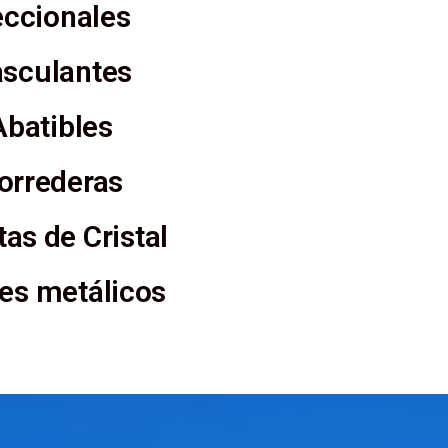
ccionales
sculantes
Abatibles
orrederas
as de Cristal
res metálicos